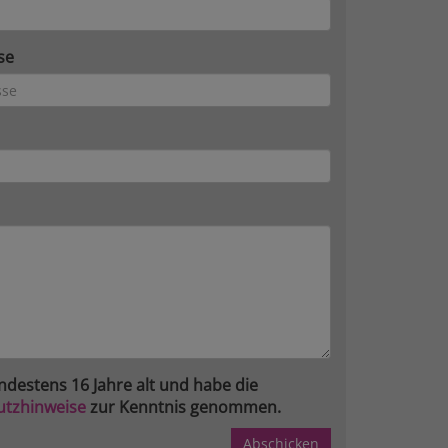
se
ndestens 16 Jahre alt und habe die
utzhinweise
zur Kenntnis genommen.