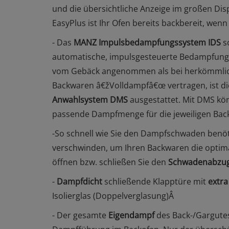
und die übersichtliche Anzeige im großen Disp
EasyPlus ist Ihr Ofen bereits backbereit, we
- Das
MANZ Impulsbedampfungssystem IDS
s
automatische, impulsgesteuerte Bedampfung 
vom Gebäck angenommen als bei herkömmlich
Backwaren â€žVolldampfâ€œ vertragen, ist di
Anwahlsystem DMS
ausgestattet. Mit DMS kö
passende Dampfmenge für die jeweiligen Ba
-So schnell wie Sie den Dampfschwaden benöt
verschwinden, um Ihren Backwaren die optim
öffnen bzw. schließen Sie den
Schwadenabzu
-
Dampfdicht
schließende Klapptüre mit
extr
Isolierglas (Doppelverglasung)Â
- Der gesamte
Eigendampf
des Back-/Gargutes