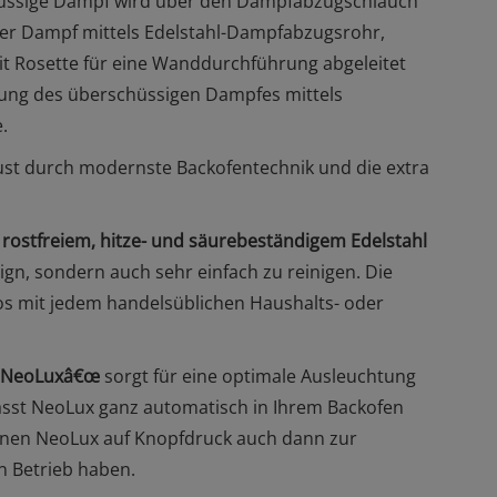
üssige Dampf wird über den Dampfabzugschlauch
ser Dampf mittels
Edelstahl-Dampfabzugsrohr
,
it Rosette
für eine Wanddurchführung abgeleitet
eitung des überschüssigen Dampfes mittels
.
st durch modernste Backofentechnik und die extra
rostfreiem, hitze- und säurebeständigem Edelstahl
sign, sondern auch sehr einfach zu reinigen. Die
os mit jedem handelsüblichen Haushalts- oder
€žNeoLuxâ€œ
sorgt für eine optimale Ausleuchtung
ässt NeoLux ganz automatisch in Ihrem Backofen
Ihnen NeoLux auf Knopfdruck auch dann zur
n Betrieb haben.