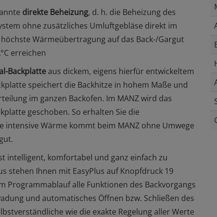
nannte
direkte Beheizung
, d. h. die Beheizung des
stem ohne zusätzliches Umluftgebläse direkt im
e höchste Wärmeübertragung auf das Back-/Gargut
°C erreichen
l-Backplatte
aus dickem, eigens hierfür entwickeltem
ckplatte speichert die Backhitze in hohem Maße und
rteilung im ganzen Backofen. Im MANZ wird das
kplatte geschoben. So erhalten Sie die
: Die intensive Wärme kommt beim MANZ ohne Umwege
gut.
st intelligent, komfortabel und ganz einfach zu
 stehen Ihnen mit EasyPlus auf Knopfdruck 19
im Programmablauf alle Funktionen des Backvorgangs
wadung und automatisches Öffnen bzw. Schließen des
stverständliche wie die exakte Regelung aller Werte