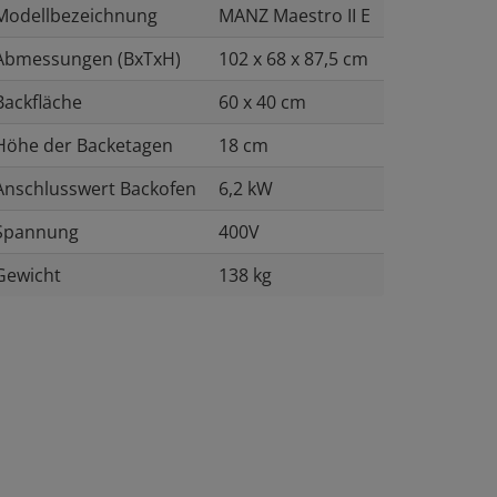
Modellbezeichnung
MANZ Maestro II E
Abmessungen (BxTxH)
102 x 68 x 87,5 cm
Backfläche
60 x 40 cm
Höhe der Backetagen
18 cm
Anschlusswert Backofen
6,2 kW
Spannung
400V
Gewicht
138 kg