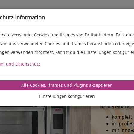
Live-Events
Service
Über uns
chutz-Information
bsite verwendet Cookies und Iframes von Drittanbietern. Falls du
 von uns verwendeten Cookies und Iframes herausfinden oder eig
ungen verwenden möchtest, kannst du die Einstellungen konfigurie
MANZ B
um und Datenschutz
E
Alle Cookies, Iframes und Plugins akzeptieren
Der MANZ-Back
Einstellungen konfigurieren
die technische
Bäckereibackof
komplett 
im profes
mit inno