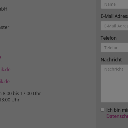
mbH
E-Mail Adres
ster
Telefon
9
Nachricht
ik.de
k.de
n 8:00 bis 17:00 Uhr
13:00 Uhr
Ich bin mi
Datensch