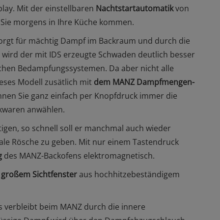
lay. Mit der einstellbaren
Nachtstartautomatik
von
nn Sie morgens in Ihre Küche kommen.
orgt für mächtig Dampf im Backraum und durch die
wird der mit IDS erzeugte Schwaden deutlich besser
en Bedampfungssystemen. Da aber nicht alle
eses Modell zusätlich mit
dem MANZ Dampfmengen-
nnen Sie ganz einfach per Knopfdruck immer die
ckwaren anwählen.
igen, so schnell soll er manchmal auch wieder
ale Rösche zu geben. Mit nur einem Tastendruck
g
des MANZ-Backofens elektromagnetisch.
a großem
Sichtfenster
aus hochhitzebeständigem
 verbleibt beim MANZ durch die innere