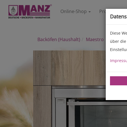
Online-Shop
Produkte
Datens
Diese We
Backöfen (Haushalt)
Maestro
über die
Einstell
Impress