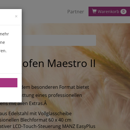
Partner
Warenkorb
0
×
 mehr
ene
ren.
ackofen Maestro II
ofen mit dem besonderen Format bietet
 Vollausstattung eines professionellen
ens mit allen Extras.Â
aus Edelstahl mit Vollglasscheibe
sionellen Blechformat 60 x 40 cm
vativer LCD-Touch-Steuerung MANZ EasyPlus