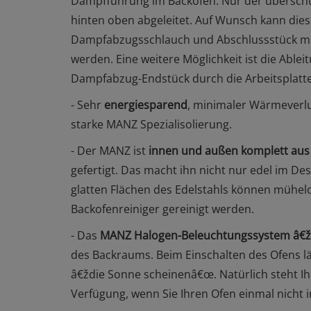
Dampfführung im Backofen. Nur der übersch
hinten oben abgeleitet. Auf Wunsch kann die
Dampfabzugsschlauch
und
Abschlussstück m
werden. Eine weitere Möglichkeit ist die Abl
Dampfabzug-Endstück
durch die Arbeitsplatte
- Sehr
energiesparend
, minimaler Wärmeverlu
starke MANZ Spezialisolierung.
- Der MANZ ist
innen und außen komplett aus 
gefertigt. Das macht ihn nicht nur edel im De
glatten Flächen des Edelstahls können mühel
Backofenreiniger gereinigt werden.
- Das
MANZ Halogen-Beleuchtungssystem â
des Backraums. Beim Einschalten des Ofens l
â€ždie Sonne scheinenâ€œ. Natürlich steht 
Verfügung, wenn Sie Ihren Ofen einmal nicht i