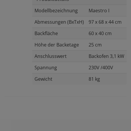
Modellbezeichnung
Maestro I
Abmessungen (BxTxH)
97 x 68 x 44 cm
Backfläche
60 x 40 cm
Höhe der Backetage
25 cm
Anschlusswert
Backofen 3,1 kW
Spannung
230V /400V
Gewicht
81 kg