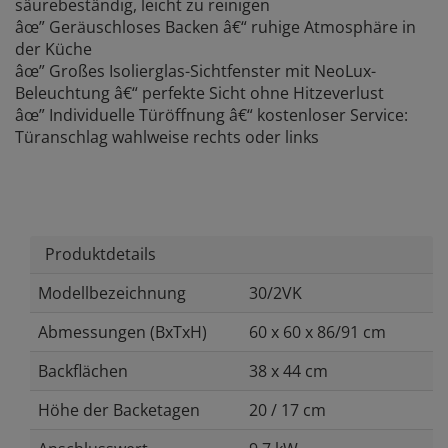
säurebeständig, leicht zu reinigen
âœ” Geräuschloses Backen â€“ ruhige Atmosphäre in
der Küche
âœ” Großes Isolierglas-Sichtfenster mit NeoLux-
Beleuchtung â€“ perfekte Sicht ohne Hitzeverlust
âœ” Individuelle Türöffnung â€“ kostenloser Service:
Türanschlag wahlweise rechts oder links
Produktdetails
Modellbezeichnung
30/2VK
Abmessungen (BxTxH)
60 x 60 x 86/91 cm
Backflächen
38 x 44 cm
Höhe der Backetagen
20 / 17 cm