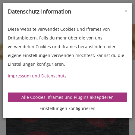
×
Datenschutz-Information
Toggle
naviga
Diese Website verwendet Cookies und Iframes von
Drittanbietern. Falls du mehr über die von uns
Kochfelder
Glaskeramik (Sensorschaltung)
verwendeten Cookies und Iframes herausfinden oder
eigene Einstellungen verwenden möchtest, kannst du die
Einstellungen konfigurieren.
Impressum und Datenschutz
Alle Cookies, Iframes und Plugins akzeptieren
Einstellungen konfigurieren