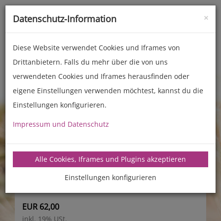
×
Datenschutz-Information
Toggle
naviga
Diese Website verwendet Cookies und Iframes von
Drittanbietern. Falls du mehr über die von uns
Nudelmaschinen
verwendeten Cookies und Iframes herausfinden oder
Zubehör für Nudelmaschinen
Matrizen Luna
eigene Einstellungen verwenden möchtest, kannst du die
Einstellungen konfigurieren.
Schnittnudeln Breite
Impressum und Datenschutz
1,8 mm
Alle Cookies, Iframes und Plugins akzeptieren
Einstellungen konfigurieren
EUR 62,00
inkl. 19% USt.