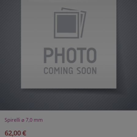
Spirelli ⌀ 7,0 mm
62,00 €