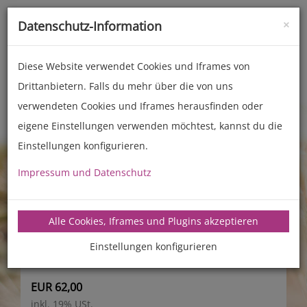
×
Datenschutz-Information
Toggle
naviga
Diese Website verwendet Cookies und Iframes von
Drittanbietern. Falls du mehr über die von uns
Nudelmaschinen
verwendeten Cookies und Iframes herausfinden oder
Zubehör für Nudelmaschinen
Matrizen Luna
eigene Einstellungen verwenden möchtest, kannst du die
Einstellungen konfigurieren.
Ovale Nudeln Breite
Impressum und Datenschutz
2,4 mm
Alle Cookies, Iframes und Plugins akzeptieren
Einstellungen konfigurieren
EUR 62,00
inkl. 19% USt.