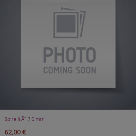
Spirelli Ã˜ 7,0 mm
62,00 €