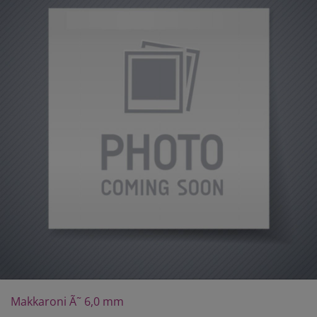
Makkaroni Ã˜ 6,0 mm