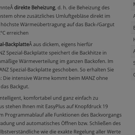
annteÂ
direkte Beheizung
, d. h. die Beheizung des
stem ohne zusätzliches Umluftgebläse direkt im
e höchste Wärmeübertragung auf das Back-/Gargut
°C erreichen
l-Backplatte
Â aus dickem, eigens hierfür
Z Spezial-Backplatte speichert die Backhitze in
chmäßige Wärmeverteilung im ganzen Backofen. Im
ANZ Spezial-Backplatte geschoben. So erhalten Sie
enn: Die intensive Wärme kommt beim MANZ ohne
 das Backgut.
 intelligent, komfortabel und ganz einfach zu
 stehen Ihnen mit EasyPlus auf Knopfdruck 19
im Programmablauf alle Funktionen des Backvorgangs
wadung und automatisches Öffnen bzw. Schließen des
stverständliche wie die exakte Regelung aller Werte