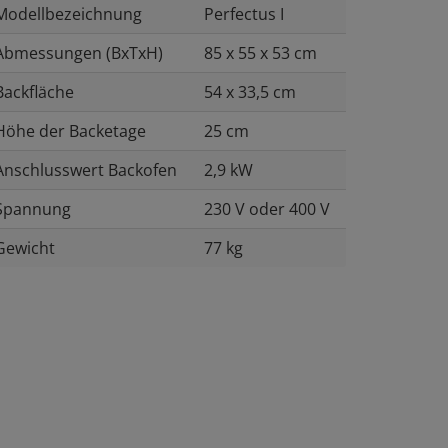
Modellbezeichnung
Perfectus I
Abmessungen (BxTxH)
85 x 55 x 53 cm
Backfläche
54 x 33,5 cm
Höhe der Backetage
25 cm
Anschlusswert Backofen
2,9 kW
Spannung
230 V oder 400 V
Gewicht
77 kg