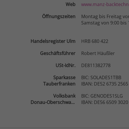
Web
www.manz-backtechni
Öffnungszeiten
Montag bis Freitag vo
Samstag von 9:00 bis 
Handelsregister Ulm
HRB 680 422
Geschäftsführer
Robert Häußler
USt-IdNr.
DE811382778
Sparkasse
BIC: SOLADES1TBB
Tauberfranken
IBAN: DE52 6735 2565
Volksbank
BIC: GENODES1SLG
Donau-Oberschwaben
IBAN: DE56 6509 3020