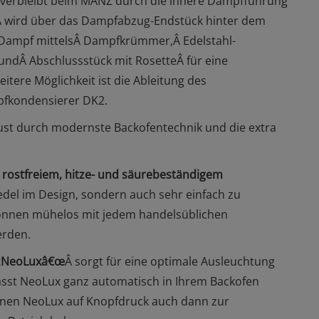
 verbleibt beim MANZ durch die innere Dampfführung
Â wird über das Dampfabzug-Endstück hinter dem
r Dampf mittelsÂ Dampfkrümmer,Â Edelstahl-
dÂ Abschlussstück mit RosetteÂ für eine
tere Möglichkeit ist die Ableitung des
fkondensierer DK2.
ust durch modernste Backofentechnik und die extra
rostfreiem, hitze- und säurebeständigem
 edel im Design, sondern auch sehr einfach zu
 können mühelos mit jedem handelsüblichen
erden.
€žNeoLuxâ€œ
Â sorgt für eine optimale Ausleuchtung
ässt NeoLux ganz automatisch in Ihrem Backofen
Ihnen NeoLux auf Knopfdruck auch dann zur