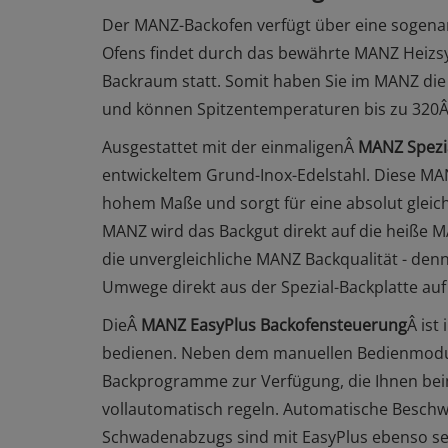
Der MANZ-Backofen verfügt über eine sogen
Ofens findet durch das bewährte MANZ Heizsy
Backraum statt. Somit haben Sie im MANZ di
und können Spitzentemperaturen bis zu 320Â
Ausgestattet mit der einmaligenÂ
MANZ Spezia
entwickeltem Grund-Inox-Edelstahl. Diese MAN
hohem Maße und sorgt für eine absolut glei
MANZ wird das Backgut direkt auf die heiße M
die unvergleichliche MANZ Backqualität - d
Umwege direkt aus der Spezial-Backplatte auf
DieÂ
MANZ EasyPlus Backofensteuerung
Â ist
bedienen. Neben dem manuellen Bedienmodus
Backprogramme zur Verfügung, die Ihnen be
vollautomatisch regeln. Automatische Besch
Schwadenabzugs sind mit EasyPlus ebenso selb