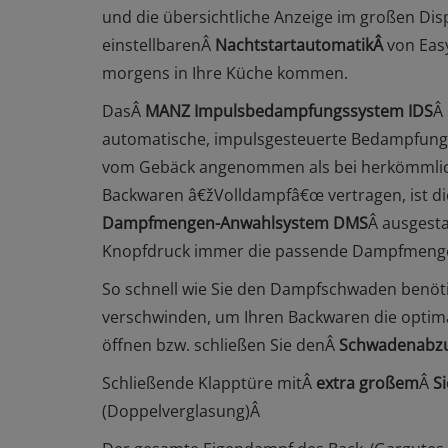
und die übersichtliche Anzeige im großen Disp
einstellbarenÂ
NachtstartautomatikÂ
von Easy
morgens in Ihre Küche kommen.
DasÂ
MANZ Impulsbedampfungssystem IDS
Â
automatische, impulsgesteuerte Bedampfung 
vom Gebäck angenommen als bei herkömmlich
Backwaren â€žVolldampfâ€œ vertragen, ist di
Dampfmengen-Anwahlsystem DMS
Â ausgesta
Knopfdruck immer die passende Dampfmenge 
So schnell wie Sie den Dampfschwaden benöti
verschwinden, um Ihren Backwaren die optim
öffnen bzw. schließen Sie denÂ
Schwadenabz
Schließende Klapptüre mitÂ
extra großem
Â
S
(Doppelverglasung)Â