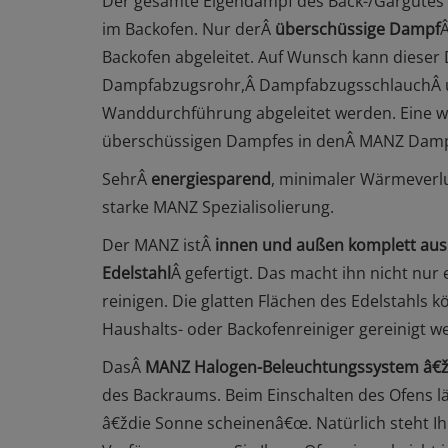
Der gesamte Eigendampf des Back-/Gargutes
im Backofen. Nur derÂ
überschüssige Dampf
Backofen abgeleitet. Auf Wunsch kann diese
Dampfabzugsrohr,Â DampfabzugsschlauchÂ un
Wanddurchführung abgeleitet werden. Eine wei
überschüssigen Dampfes in denÂ MANZ Damp
SehrÂ
energiesparend
, minimaler Wärmeverl
starke MANZ Spezialisolierung.
Der MANZ istÂ
innen und außen komplett aus 
Edelstahl
Â gefertigt. Das macht ihn nicht nur
reinigen. Die glatten Flächen des Edelstahls
Haushalts- oder Backofenreiniger gereinigt w
DasÂ
MANZ Halogen-Beleuchtungssystem â
des Backraums. Beim Einschalten des Ofens l
â€ždie Sonne scheinenâ€œ. Natürlich steht 