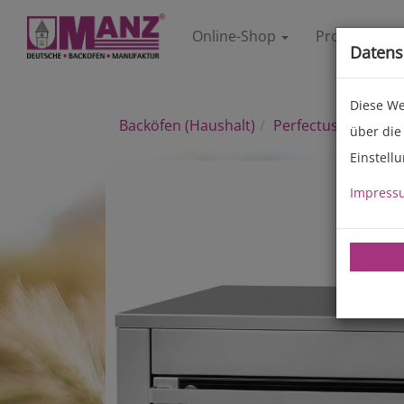
Online-Shop
Produkte
Datens
Diese We
Backöfen (Haushalt)
Perfectus
über die
Einstell
Impress