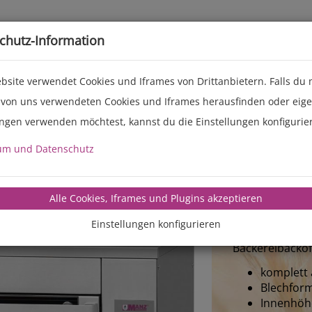
Live-Events
Service
Über uns
chutz-Information
bsite verwendet Cookies und Iframes von Drittanbietern. Falls du
 von uns verwendeten Cookies und Iframes herausfinden oder eig
ungen verwenden möchtest, kannst du die Einstellungen konfigurie
MANZ-B
um und Datenschutz
I
Alle Cookies, Iframes und Plugins akzeptieren
Der MANZ-Back
Einstellungen konfigurieren
die technische
Bäckereibackof
komplett 
Blechform
Innenhöh