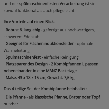
und der
spülmaschinenfesten Verarbeitung
ist sie
sowohl funktional als auch pflegeleicht.
Ihre Vorteile auf einen Blick:
·
Robust & langlebig
- gefertigt aus hochwertigem,
schwerem Edelstahl
·
Geeignet für Flächeninduktionsfelder
- optimale
Wärmeleitung
·
Spülmaschinenfest
- einfache Reinigung
·
Platzsparendes Design
-
2 Kombipfannen L passen
nebeneinander in eine MANZ Backetage
·
Maße:
43 x 18 x 15 cm
,
Gewicht: 7,5 kg
Das 4-teilige Set der Kombipfanne beinhaltet:
·
Die Pfanne
- als
klassische Pfanne, Bräter oder Topf
nutzbar