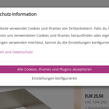
Live-Events
Service
Über uns
chutz-Information
bsite verwendet Cookies und Iframes von Drittanbietern. Falls du
 von uns verwendeten Cookies und Iframes herausfinden oder eig
ungen verwenden möchtest, kannst du die Einstellungen konfigurie
Kuche
um und Datenschutz
aus Alum
in 2 Teile
Alle Cookies, Iframes und Plugins akzeptieren
Maße: 41,
Einstellungen konfigurieren
Höhe: 8 
EUR 25,50
inkl. 19% USt.
+ Standardver