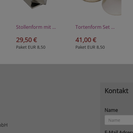
Stollenform mit Deckel, Alu-Legierung
Tortenform Set Ã˜ 28cm inkl. Dauerbackfolie
29,50 €
41,00 €
Paket EUR 8,50
Paket EUR 8,50
Kontakt
Name
mbH
E-Mail Adres