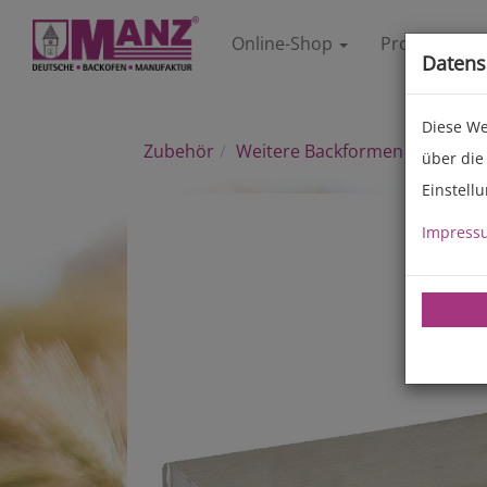
Online-Shop
Produkte
Datens
Diese We
Zubehör
Weitere Backformen
über die
Einstell
Impress