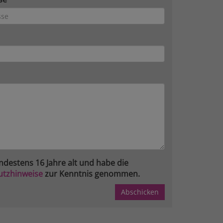
ndestens 16 Jahre alt und habe die
utzhinweise
zur Kenntnis genommen.