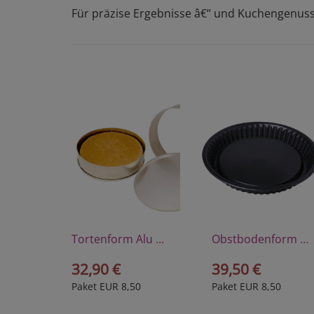
Für präzise Ergebnisse â€“ und Kuchengenuss
Tortenform Alu Ã˜ 26 cm
Obstbodenform Ã˜ 30 cm, Stahl
32,90 €
39,50 €
Paket EUR 8,50
Paket EUR 8,50