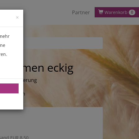
Partner
Warenkorb
0
×
 mehr
ene
ren.
nrahmen eckig
inium-Legierung
 zerlegbar
2 x 34,5 cm
cm
sand EUR 8,50