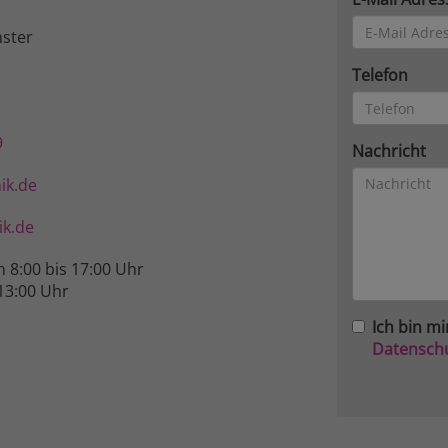
ster
Telefon
9
Nachricht
ik.de
k.de
n 8:00 bis 17:00 Uhr
13:00 Uhr
Ich bin mi
Datensch