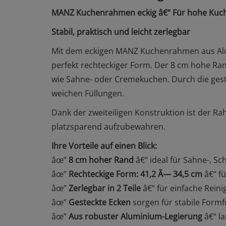
MANZ Kuchenrahmen eckig â€“ Für hohe Kuch
Stabil, praktisch und leicht zerlegbar
Mit dem eckigen MANZ Kuchenrahmen aus Alum
perfekt rechteckiger Form. Der 8 cm hohe Ran
wie Sahne- oder Cremekuchen. Durch die geste
weichen Füllungen.
Dank der zweiteiligen Konstruktion ist der Ra
platzsparend aufzubewahren.
Ihre Vorteile auf einen Blick:
âœ”
8 cm hoher Rand
â€“ ideal für Sahne-, S
âœ”
Rechteckige Form: 41,2 Ã— 34,5 cm
â€“ f
âœ”
Zerlegbar in 2 Teile
â€“ für einfache Rein
âœ”
Gesteckte Ecken
sorgen für stabile Form
âœ”
Aus robuster Aluminium-Legierung
â€“ la