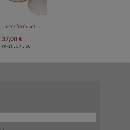
Tortenform Set Ã˜ 26 cm inkl. Dauerbackfolie
37,00 €
Paket EUR 8,50
se