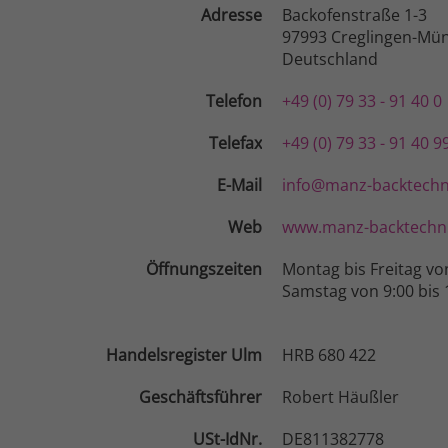
Adresse
Backofenstraße 1-3
97993 Creglingen-Mün
Deutschland
Telefon
+49 (0) 79 33 - 91 40 0
Telefax
+49 (0) 79 33 - 91 40 9
E-Mail
info@manz-backtechn
Web
www.manz-backtechni
Öffnungszeiten
Montag bis Freitag vo
Samstag von 9:00 bis 
Handelsregister Ulm
HRB 680 422
Geschäftsführer
Robert Häußler
USt-IdNr.
DE811382778