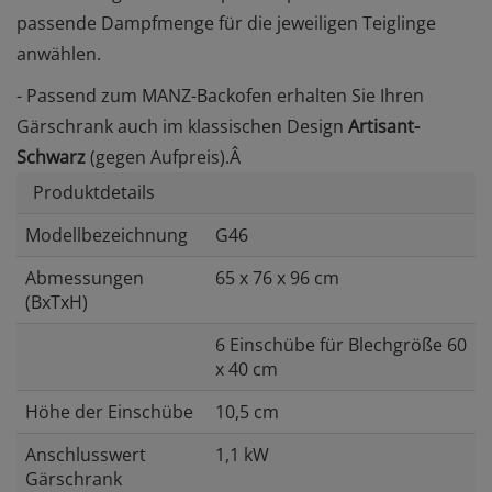
passende Dampfmenge für die jeweiligen Teiglinge
anwählen.
- Passend zum MANZ-Backofen erhalten Sie Ihren
Gärschrank auch im klassischen Design
Artisant-
Schwarz
(gegen Aufpreis).Â
Produktdetails
Modellbezeichnung
G46
Abmessungen
65 x 76 x 96 cm
(BxTxH)
6 Einschübe für Blechgröße 60
x 40 cm
Höhe der Einschübe
10,5 cm
Anschlusswert
1,1 kW
Gärschrank