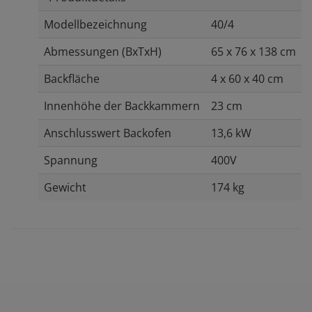
Modellbezeichnung
40/4
Abmessungen (BxTxH)
65 x 76 x 138 cm
Backfläche
4 x 60 x 40 cm
Innenhöhe der Backkammern
23 cm
Anschlusswert Backofen
13,6 kW
Spannung
400V
Gewicht
174 kg