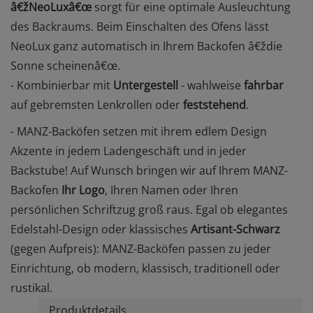
â€žNeoLuxâ€œ
sorgt für eine optimale Ausleuchtung
des Backraums. Beim Einschalten des Ofens lässt
NeoLux ganz automatisch in Ihrem Backofen â€ždie
Sonne scheinenâ€œ.
- Kombinierbar mit
Untergestell
- wahlweise
fahrbar
auf gebremsten Lenkrollen oder
feststehend
.
- MANZ-Backöfen setzen mit ihrem edlem Design
Akzente in jedem Ladengeschäft und in jeder
Backstube! Auf Wunsch bringen wir auf Ihrem MANZ-
Backofen
Ihr Logo
, Ihren Namen oder Ihren
persönlichen Schriftzug groß raus. Egal ob elegantes
Edelstahl-Design oder klassisches
Artisant-Schwarz
(gegen Aufpreis): MANZ-Backöfen passen zu jeder
Einrichtung, ob modern, klassisch, traditionell oder
rustikal.
Produktdetails