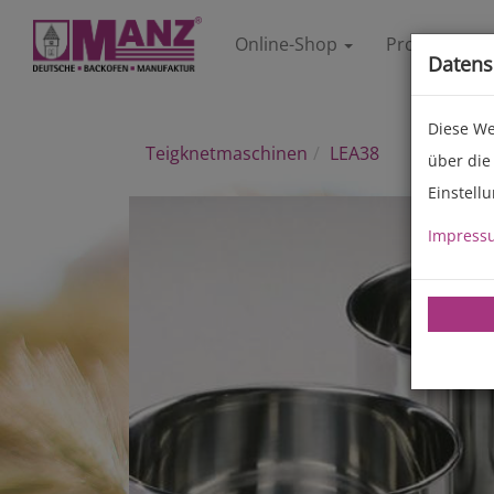
Online-Shop
Produkte
Datens
Diese We
Teigknetmaschinen
LEA38
über die
Einstell
Impress