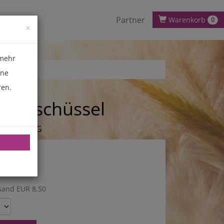
Partner
Warenkorb
0
×
 mehr
ene
ren.
-Teigschüssel
 / LEA38 2G
sand EUR 8,50