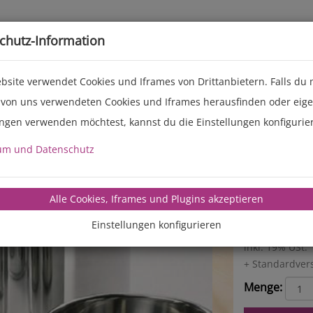
Live-Events
Service
Über uns
chutz-Information
bsite verwendet Cookies und Iframes von Drittanbietern. Falls du
 von uns verwendeten Cookies und Iframes herausfinden oder eig
ungen verwenden möchtest, kannst du die Einstellungen konfigurie
Ersatz
um und Datenschutz
Für LEA38
Alle Cookies, Iframes und Plugins akzeptieren
Einstellungen konfigurieren
EUR 590,00
inkl. 19% USt.
+ Standardver
Menge: