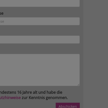
se
ndestens 16 Jahre alt und habe die
utzhinweise
zur Kenntnis genommen.