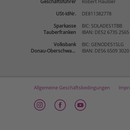
Geschäftsführer
Robert Häußler
USt-IdNr.
DE811382778
Sparkasse
BIC: SOLADES1TBB
Tauberfranken
IBAN: DE52 6735 2565
Volksbank
BIC: GENODES1SLG
Donau-Oberschwaben
IBAN: DE56 6509 3020
Allgemeine Geschäftsbedingungen
Impr