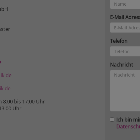
mbH
E-Mail Adres
ster
Telefon
9
Nachricht
ik.de
k.de
n 8:00 bis 17:00 Uhr
13:00 Uhr
Ich bin mi
Datensch